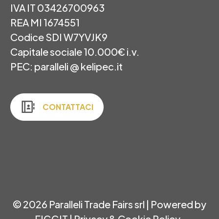
IVA IT 03426700963
REA MI 1674551
Codice SDI W7YVJK9
Capitale sociale 10.000€ i.v.
PEC: paralleli @ kelipec.it
CONTATTACI
© 2026 Paralleli Trade Fairs srl |
Powered by
FIGGIT
|
Privacy & Cookie Policy
.