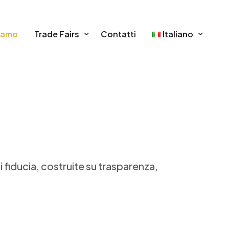
iamo
Trade Fairs
Contatti
Italiano
Alimentari, Tecnologie & Imballaggio
English
Arredamento & Edilizia
Italiano
Bambino
Ecologia & Ambiente
i fiducia, costruite su trasparenza,
Formazione, Arte & Cultura
Illuminazione & Energia
Industria
Moda, Cosmetica, Gioielleria & Regalo