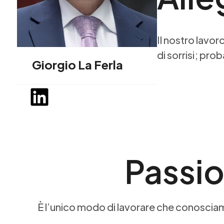
Il nostro lavo
di sorrisi; pro
Giorgio La Ferla
Passi
È l’unico modo di lavorare che conosciamo