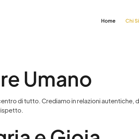
Home
Chi S
ore Umano
entro di tutto. Crediamo in relazioni autentiche, d
rispetto.
gria e Gioia