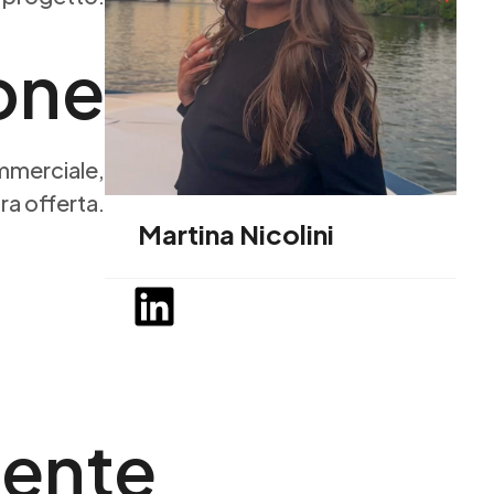
one
mmerciale,
ra offerta.
Martina Nicolini
iente