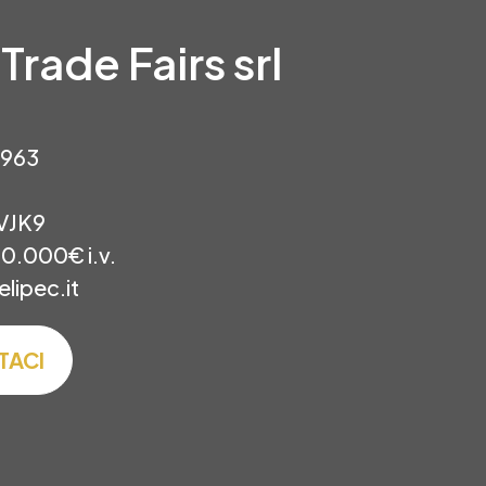
 Trade Fairs srl
0963
VJK9
10.000€ i.v.
elipec.it
TACI